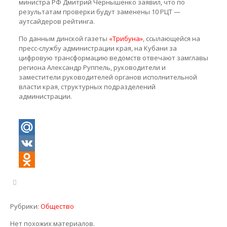
министра РФ Дмитрий Чернышенко заявил, что по
результатам проверки будут заменены 10 РЦТ —
аутсайдеров рейтинга.
По данным динской газеты
«Трибуна»
, ссылающейся на
пресс-службу администрации края, на Кубани за
цифровую трансформацию ведомств отвечают замглавы
региона Александр Руппель, руководители и
заместители руководителей органов исполнительной
власти края, структурных подразделений
администрации.
Mail.Ru
VK
Odnoklassniki
Рубрики:
Общество
Нет похожих материалов.