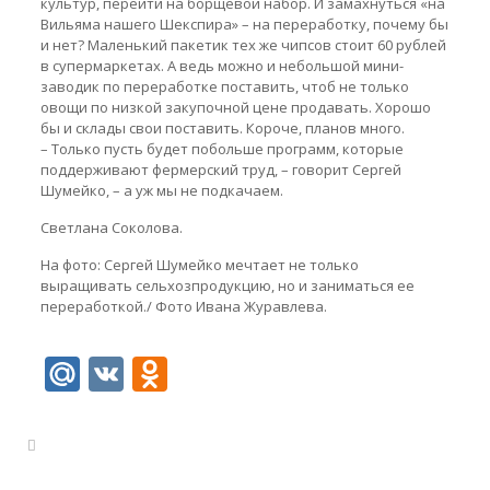
культур, перейти на борщевой набор. И замахнуться «на
Вильяма нашего Шекспира» – на переработку, почему бы
и нет? Маленький пакетик тех же чипсов стоит 60 рублей
в супермаркетах. А ведь можно и небольшой мини-
заводик по переработке поставить, чтоб не только
овощи по низкой закупочной цене продавать. Хорошо
бы и склады свои поставить. Короче, планов много.
– Только пусть будет побольше программ, которые
поддерживают фермерский труд, – говорит Сергей
Шумейко, – а уж мы не подкачаем.
Светлана Соколова.
На фото: Сергей Шумейко мечтает не только
выращивать сельхозпродукцию, но и заниматься ее
переработкой./ Фото Ивана Журавлева.
Mail.Ru
VK
Odnoklassniki