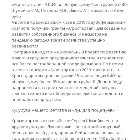
«Агростартап» – 3 КФХ на общую сумму 9 млн рублей (КФХ
Шумейко С.М., Петрова М.В., Ляшко А.П. каждый по 3 млн
руб.).
А всего в Краснодарском крае в 2019 году 36 фермерских
хозяйств получили гранты «Агростартап» для создания и
развития собственного бизнеса. И несмотря на
пандемию сегодня все эти хозяйства успешно
развиваются.
Программа входит в национальный проект по развитию
малого и среднего предпринимательства и становится
все более востребованной среди фермеров. По итогам
второго конкурса «Агростартап» в 2020 году гранты в
Краснодарском крае получили 18 начинающих КФХ на
общую сумму более 65 миллионов рублей. Деньги будут
направлены на строительство помещений, покупку
сельхозтехники или оборудования для производства и
переработки продукции.
Кукуруза нашего детства и «лук для поцелуев»
Кроме картошки в хозяйстве Сергея Шумейко есть и
другие культуры. Лук посеяли – он красный и крупный,
очень полезный для здоровья. Сейчас мода пошла на
красный ялтинский лук по бешеной цене в 250 рублей за