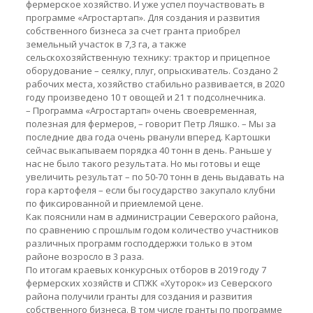
фермерское хозяйство. И уже успел поучаствовать в
программе «Агростартап». Для создания и развития
собственного бизнеса за счет гранта приобрел
земельный участок в 7,3 га, а также
сельскохозяйственную технику: трактор и прицепное
оборудование – сеялку, плуг, опрыскиватель. Создано 2
рабочих места, хозяйство стабильно развивается, в 2020
году произведено 10 т овощей и 21 т подсолнечника.
– Программа «Агростартап» очень своевременная,
полезная для фермеров, – говорит Петр Ляшко. – Мы за
последние два года очень рванули вперед. Картошки
сейчас выкапываем порядка 40 тонн в день. Раньше у
нас не было такого результата. Но мы готовы и еще
увеличить результат – по 50-70 тонн в день выдавать на
гора картофеля – если бы государство закупало клубни
по фиксированной и приемлемой цене.
Как пояснили нам в администрации Северского района,
по сравнению с прошлым годом количество участников
различных программ господдержки только в этом
районе возросло в 3 раза.
По итогам краевых конкурсных отборов в 2019 году 7
фермерских хозяйств и СПЖК «Хуторок» из Северского
района получили гранты для создания и развития
собственного бизнеса. В том числе гранты по программе