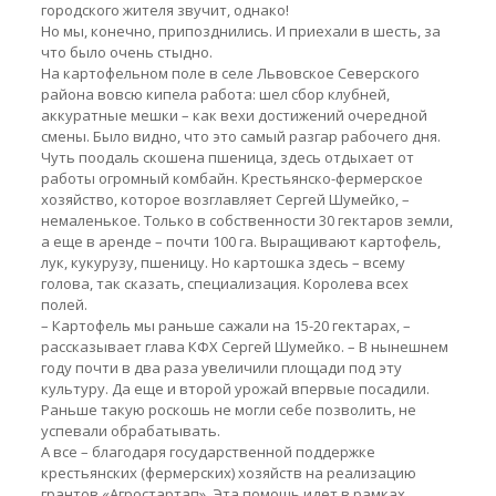
городского жителя звучит, однако!
Но мы, конечно, припозднились. И приехали в шесть, за
что было очень стыдно.
На картофельном поле в селе Львовское Северского
района вовсю кипела работа: шел сбор клубней,
аккуратные мешки – как вехи достижений очередной
смены. Было видно, что это самый разгар рабочего дня.
Чуть поодаль скошена пшеница, здесь отдыхает от
работы огромный комбайн. Крестьянско-фермерское
хозяйство, которое возглавляет Сергей Шумейко, –
немаленькое. Только в собственности 30 гектаров земли,
а еще в аренде – почти 100 га. Выращивают картофель,
лук, кукурузу, пшеницу. Но картошка здесь – всему
голова, так сказать, специализация. Королева всех
полей.
– Картофель мы раньше сажали на 15-20 гектарах, –
рассказывает глава КФХ Сергей Шумейко. – В нынешнем
году почти в два раза увеличили площади под эту
культуру. Да еще и второй урожай впервые посадили.
Раньше такую роскошь не могли себе позволить, не
успевали обрабатывать.
А все – благодаря государственной поддержке
крестьянских (фермерских) хозяйств на реализацию
грантов «Агростартап». Эта помощь идет в рамках