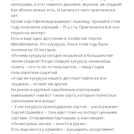
килограмм, а этот намного дешевле, вкуснее, аж сладкий.
Как яблоко можно есть. И запаха от него практически
нет.
Кроме картофеля выращивают пшеницу. Урожай в этом
году получился хороший – 75 ц с га. Практически вся она
пошла на экспорт.
Есть и еще одно достояние в хозяйстве Сергея
Михайловича. Это кукуруза. Она в этом году была
посеяна на 10 гектарах.
«Почему кукуруза сегодня на рынках в большинстве
своем сладкая? Когда сладкую кукурузу начинаешь
солить – что-то не то получается», – пишут одни
пользователи соцсетей.
«А где же кукуруза нашего детства? Найти ее все
труднее», – вторят им другие.
Но рынок и крупные зарубежные корпорации
навязывают нам вот такие сорта, которые полностью
заполонили все вокруг.
– У нас кукуруза краснодарских сортов, – рассказывает
Сергей Шумейко. – Она идет тоже на экспорт ценными
сортами. Отправляем партнерам, а они говорят:
«Посмотришь на нее – золото в руках».
Есть еще мечта у Шумейко – расширить ассортимент