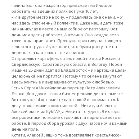
Галина Болгова каждый год приезжает из Ильской
работать на здешних полях вот уже 10 лет.
– И в другое место не хочу, – поделилась она с нами. – У
нас здесь сплоченный коллектив. Даже наши дети тоже
на каникулах вместе с нами собирают картошку. Вот
дочь моя здесь работает, Ангелина. Она каждое лето
тоже сюда приезжает. Проходит практику настоящего
сельского труда. И уже знает, что булки растут не на
деревьях, а картошка – не из чипсов.
Отправляют картофель с этих полей по всей России: в
Свердловскую, Саратовскую области, в Вологду. Порой
машина 25 дней идет во Владивосток – и картошка цела-
целехонька, не портится. Потому что семена закупают
здесь элитные и выращивают культуру с любовью.
Есть у Сергея Михайловича партнер Петр Алексеевич
Ляшко. Два друга – они и бизнес решили делать вместе.
Вот так уже 14 лет вместе картошкой и занимаются. К
делу подключили своих сыновей – Никиту и Алексея.
Алексей окончил КубГАУ, а Никита – студент. В их годы
все ровесники по морям отдыхают, а парни все лето в
работе. В период сбора урожая с двух часов ночи каждый
день на поле.
Кстати, Алексей Ляшко тоже возглавляет крестьянско-