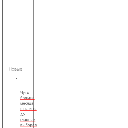
Новые
Чуть
больше
месяца
остается
до
главных
выборов