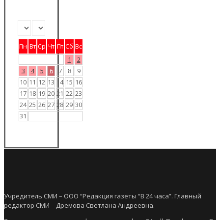
Пн
Вт
Ср
Чт
Пт
Сб
Вс
1
2
3
4
5
6
7
8
9
10
11
12
13
14
15
16
17
18
19
20
21
22
23
24
25
26
27
28
29
30
31
Учредитель СМИ – ООО “Редакция газеты “В 24 часа”. Главный
редактор СМИ – Дремова Светлана Андреевна.