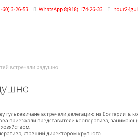
-60) 3-26-53
WhatsApp 8(918) 174-26-33
hour24gul
стей встречали радушно
душно
оду гулькевичане встречали делегацию из Болгарии: в к
ова приезжали представители кооператива, занимающ
 хозяйством.
ератива, ставший директором крупного