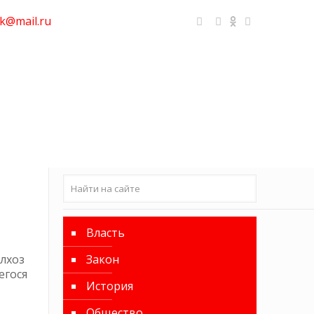
k@mail.ru
Власть
олхоз
Закон
егося
История
Общество