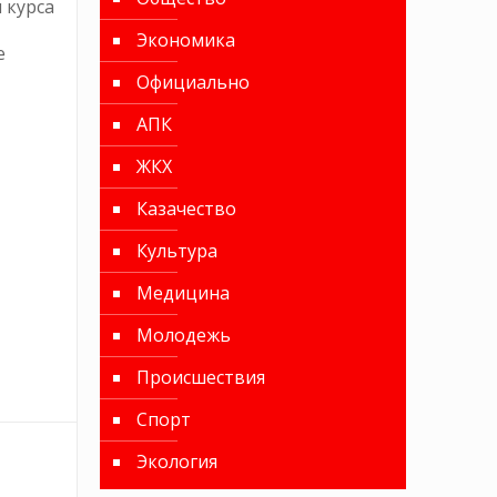
 курса
Экономика
е
Официально
АПК
ЖКХ
Казачество
Культура
Медицина
Молодежь
Происшествия
Спорт
Экология