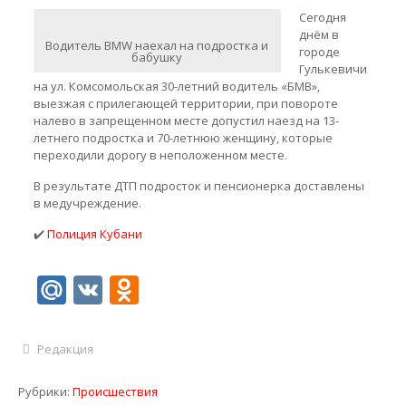
Сегодня
днём в
Водитель BMW наехал на подростка и
городе
бабушку
Гулькевичи
на ул. Комсомольская 30-летний водитель «БМВ»,
выезжая с прилегающей территории, при повороте
налево в запрещенном месте допустил наезд на 13-
летнего подростка и 70-летнюю женщину, которые
переходили дорогу в неположенном месте.
В результате ДТП подросток и пенсионерка доставлены
в медучреждение.
✔️
Полиция Кубани
Mail.Ru
VK
Odnoklassniki
Редакция
Рубрики:
Происшествия