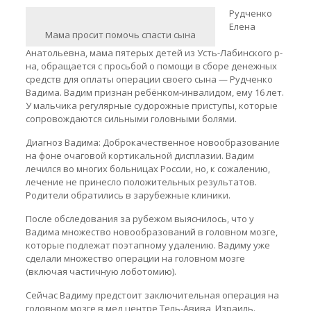
Рудченко
Елена
Мама просит помочь спасти сына
Анатольевна, мама пятерых детей из Усть-Лабинского р-
на, обращается с просьбой о помощи в сборе денежных
средств для оплаты операции своего сына — Рудченко
Вадима. Вадим признан ребёнком-инвалидом, ему 16 лет.
У мальчика регулярные судорожные приступы, которые
сопровождаются сильными головными болями.
Диагноз Вадима: Доброкачественное новообразование
на фоне очаговой кортикальной дисплазии. Вадим
лечился во многих больницах России, но, к сожалению,
лечение не принесло положительных результатов.
Родители обратились в зарубежные клиники.
После обследования за рубежом выяснилось, что у
Вадима множество новообразований в головном мозге,
которые подлежат поэтапному удалению. Вадиму уже
сделали множество операции на головном мозге
(включая частичную лоботомию).
Сейчас Вадиму предстоит заключительная операция на
головном мозге в мед центре Тель-Авива, Израиль.