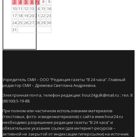
3
4
5
6
7
8
9
10
11
12
13
14
15
16
17
18
19
20
21
22
23
24
25
26
27
28
29
30
31
Учредитель СМИ – ООО “Редакция газеты “В 24 часа”. Главный
редактор СМИ – Дремова Светлана Андреевна.
Электронная почта, телефон редакции: hour24gulk@mail.ru ; тел. 8
(86160) 5-19-88.
При полном или частичном использовании материалов
(текстовых, фото- и видеоматериалов) с сайта www.hour24.ru
необходимо разрешение редакции газеты “В 24 часа” и
обязательное указание ссылки (для интернет-ресурсов –
активной не закрытой от индексации гиперссылки) на источник