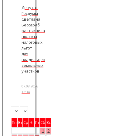
Депутат
Госдумы
Светлана
Бессараб
разъяснила
нюансы
налоговых
льгот
для
владельцев
земельных
участков
07.08.2026
12:34
Пн
Вт
Ср
Чт
Пт
Сб
Вс
1
2