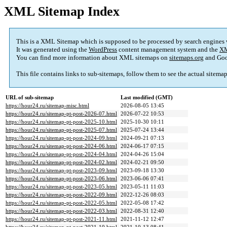
XML Sitemap Index
This is a XML Sitemap which is supposed to be processed by search engines
It was generated using the
WordPress
content management system and the
XM
You can find more information about XML sitemaps on
sitemaps.org
and Goo
This file contains links to sub-sitemaps, follow them to see the actual sitema
URL of sub-sitemap
Last modified (GMT)
https://hour24.ru/sitemap-misc.html
2026-08-05 13:45
https://hour24.ru/sitemap-pt-post-2026-07.html
2026-07-22 10:53
https://hour24.ru/sitemap-pt-post-2025-10.html
2025-10-30 10:11
https://hour24.ru/sitemap-pt-post-2025-07.html
2025-07-24 13:44
https://hour24.ru/sitemap-pt-post-2024-09.html
2024-09-21 07:13
https://hour24.ru/sitemap-pt-post-2024-06.html
2024-06-17 07:15
https://hour24.ru/sitemap-pt-post-2024-04.html
2024-04-26 15:04
https://hour24.ru/sitemap-pt-post-2024-02.html
2024-02-21 09:50
https://hour24.ru/sitemap-pt-post-2023-09.html
2023-09-18 13:30
https://hour24.ru/sitemap-pt-post-2023-06.html
2023-06-06 07:41
https://hour24.ru/sitemap-pt-post-2023-05.html
2023-05-11 11:03
https://hour24.ru/sitemap-pt-post-2022-09.html
2022-12-26 08:03
https://hour24.ru/sitemap-pt-post-2022-05.html
2022-05-08 17:42
https://hour24.ru/sitemap-pt-post-2022-03.html
2022-08-31 12:40
https://hour24.ru/sitemap-pt-post-2021-11.html
2021-11-12 12:47