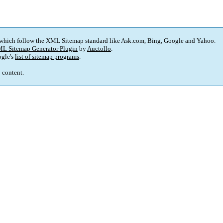
 which follow the XML Sitemap standard like Ask.com, Bing, Google and Yahoo.
L Sitemap Generator Plugin
by
Auctollo
.
gle's
list of sitemap programs
.
p content.