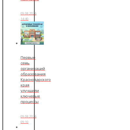
09.08.2026
14:40
Первые
семь
организаций
образования
Краснодарского
края
улучшили
ключевые
процессы
09.08.2026
09:10