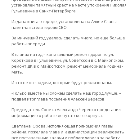
установлен памятный крест на месте упокоения Николая
Гулькевича в Санкт-Петербурге.
Издана книга о городе, установлена на Аллее Славы
памятная стела героям СВО.
За минувший год удалось сделать много, но еще больше
работы впереди.
В планах на год – капитальный ремонт дорог по ул.
Короткова в Гулькевичи, ул. Советской в с. Майкопском,
ремонт ДК в с Майкопском, ремонт мемориала Родина-
Мать.
И это не все задачи, которые будут реализованы.
-Только вместе мы сможем сделать наш город лучше, –
подвел итог глава поселения Алексей Вересов.
Председатель Совета Александр Черевко представил
информацию о работе депутатского корпуса.
Светлана Юрова, исполняющая полномочия главы
района, пожелала главе и администрации реализовать
все поставленные задачи и поблагодарила за работу.