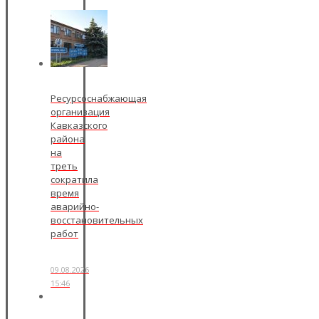
Ресурсоснабжающая
организация
Кавказского
района
на
треть
сократила
время
аварийно-
восстановительных
работ
09.08.2026
15:46