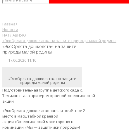
Главная
Новости
НА ГЛАВНУЮ
«ЭкоОрлята-дошколята» на защите природы малой родины
«ЭкоОрлята-дошколята» на защите
природы малой родины
17.06.2026 11:10
«ЭкоОрлята-дошколята» на защите
природы малой родины
Подготовительная группа детского сада х.
Тельман стала призером краевой экологической
акции.
«ЭкоОрлята-дошколята» заняли почётное 2
место в масштабной краевой
акции «Экологический мониторинг» в
номинации «Мы — защитники природы»!