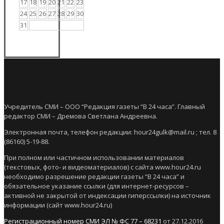
17
18
19
20
21
22
23
24
25
26
27
28
29
30
31
Учредитель СМИ – ООО “Редакция газеты “В 24 часа”. Главный
редактор СМИ – Дремова Светлана Андреевна.
Электронная почта, телефон редакции: hour24gulk@mail.ru ; тел. 8
(86160) 5-19-88.
При полном или частичном использовании материалов
(текстовых, фото- и видеоматериалов) с сайта www.hour24.ru
необходимо разрешение редакции газеты “В 24 часа” и
обязательное указание ссылки (для интернет-ресурсов –
активной не закрытой от индексации гиперссылки) на источник
информации (сайт www.hour24.ru)
Регистрационный номер СМИ ЭЛ № ФС 77 – 68231
от 27.12.2016