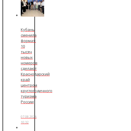
Кубань
сменила
формат:
10
тысяч
новых
номеров
сделают
Краснодарский
край
центром
круглогодичного
туризма
России
07.08.2026
10:32