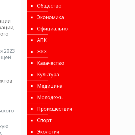
Общество
Экономика
зации
рации,
Официально
кого
АПК
я 2023
ЖКХ
ующей
Казачество
Культура
ектов
Медицина
Молодежь
Происшествия
ьского
Спорт
скую
Экология
,