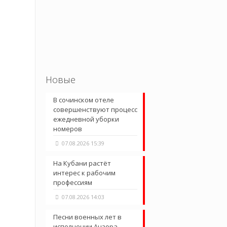
Новые
В сочинском отеле
совершенствуют процесс
ежедневной уборки
номеров
07.08.2026 15:39
На Кубани растёт
интерес к рабочим
профессиям
07.08.2026 14:03
Песни военных лет в
исполнении Анзора