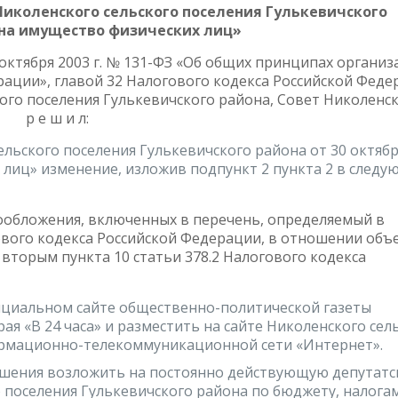
Николенского сельского поселения Гулькевичского
ге на имущество физических лиц»
октября 2003 г. № 131-ФЗ «Об общих принципах органи
ации», главой 32 Налогового кодекса Российской Феде
ого поселения Гулькевичского района, Совет Николенс
а р е ш и л:
льского поселения Гулькевичского района от 30 октябр
х лиц» изменение, изложив подпункт 2 пункта 2 в след
гообложения, включенных в перечень, определяемый в
гового кодекса Российской Федерации, в отношении объ
вторым пункта 10 статьи 378.2 Налогового кодекса
циальном сайте общественно-политической газеты
ая «В 24 часа» и разместить на сайте Николенского сел
ормационно-телекоммуникационной сети «Интернет».
ешения возложить на постоянно действующую депутат
 поселения Гулькевичского района по бюджету, налогам