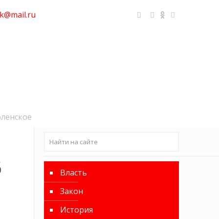
k@mail.ru
оленское
6
Власть
Закон
История