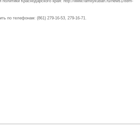
тики Краснодарского края: http://www.familykuban.ru/news1/item-
по телефонам: (861) 279-16-53, 279-16-71.