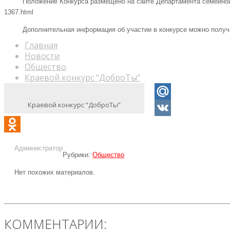
Положение Конкурса размещено на сайте Департамента семейной поли
1367.html
Дополнительная информация об участии в конкурсе можно получить 
Главная
Новости
Общество
Краевой конкурс “ДоброТы”
Краевой конкурс “ДоброТы”
Mail.Ru
VK
Odnoklassniki
Администратор
Рубрики:
Общество
Нет похожих материалов.
КОММЕНТАРИИ: