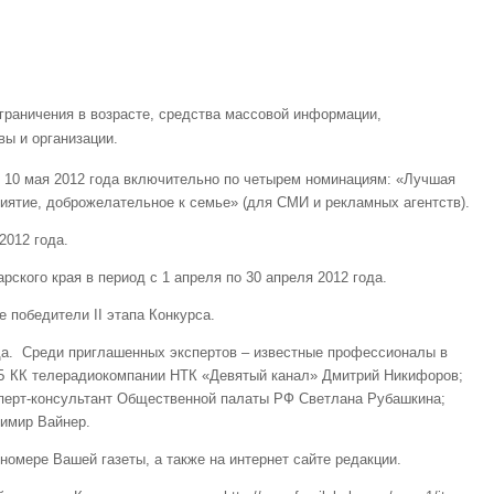
граничения в возрасте, средства массовой информации,
вы и организации.
 10 мая 2012 года включительно по четырем номинациям: «Лучшая
иятие, доброжелательное к семье» (для СМИ и рекламных агентств).
012 года.
ого края в период с 1 апреля по 30 апреля 2012 года.
победители II этапа Конкурса.
 Среди приглашенных экспертов – известные профессионалы в
УБ КК телерадиокомпании НТК «Девятый канал» Дмитрий Никифоров;
ксперт-консультант Общественной палаты РФ Светлана Рубашкина;
димир Вайнер.
омере Вашей газеты, а также на интернет сайте редакции.