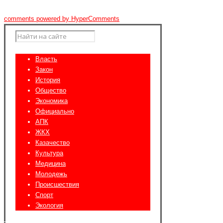
comments powered by HyperComments
Власть
Закон
История
Общество
Экономика
Официально
АПК
ЖКХ
Казачество
Культура
Медицина
Молодежь
Происшествия
Спорт
Экология