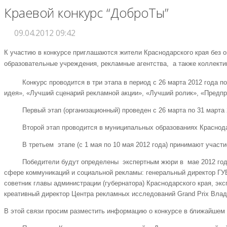
Краевой конкурс “ДоброТы”
09.04.2012 09:42
К участию в конкурсе приглашаются жители Краснодарского края без о
образовательные учреждения, рекламные агентства, а также коллекти
Конкурс проводится в три этапа в период с 26 марта 2012 года по
идея», «Лучший сценарий рекламной акции», «Лучший ролик», «Предпр
Первый этап (организационный) проведен с 26 марта по 31 марта 2
Второй этап проводится в муниципальных образованиях Краснодарск
В третьем этапе (с 1 мая по 10 мая 2012 года) принимают участие 
Победители будут определены экспертным жюри в мае 2012 года.
сфере коммуникаций и социальной рекламы: генеральный директор Г
советник главы администрации (губернатора) Краснодарского края, э
креативный директор Центра рекламных исследований Grand Prix Вла
В этой связи просим разместить информацию о конкурсе в ближайшем н