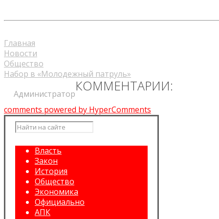
Главная
Новости
Общество
Набор в «Молодежный патруль»
КОММЕНТАРИИ:
Администратор
comments powered by HyperComments
Власть
Закон
История
Общество
Экономика
Официально
АПК