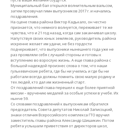
пусть ваши желания сбудутся.
Муниципальный бал открылся волнительным вальсом,
затем прозвучал гимн выпускников 2017 г. и начались
поздравления.
На сцене глава района Виктор Кадькало, он честно
признается, что немного волнуется, переживает те же
чувства, что и 21 год назад, когда сам заканчивал школу.
Напутствуя своих юных земляков, руководитель района
искренне желает им удачи, не без гордости
подчеркивает, что выпускники нынешнего года уже не
раз проявляли себя с лучшей стороны и готовы к
вступлению во взрослую жизнь. А еще глава района с
большой надеждой произнес слова о том, что наши
гулькевичские ребята, где бы ни учились и где бы ни
работали всегда должны помнить свою малую родину и
тех людей, кто дал им жизненный старт.
От поздравлений глава перешел к еще более приятной
миссии – вручению медалей за особые успехи в учебе. Их
нынче 59.
Со словами поздравлений к выпускникам обратился
председатель Совета депутатов Николай Записоцкий,
знаки отличия Всероссийского комплекса ГТО вручил
заместитель главы района Александр Шишикин. Потом
ребята услышали приветствия от директоров школ,