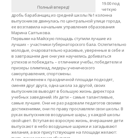
19.00 под
Полный вперед!
четкую
дробь барабанщиц из средней школы №1 колонна
выпускников двинулась по центральной улице города,
ее возглавила начальник управления образования
Марина Салтыкова.
Первыми на Майскую площадь ступили лучшие из
лучших – участники губернаторского бала. Ослепительно
молодые, очаровательно красивые, уверенные в себе и
в завтрашнем дне они уже научились добиваться
успехов и побеждать – отличники учебы, победители и
призеры олимпиад, лидеры ученического
самоуправления, спортсмены.
А тем временем к праздничной площади подходят,
сменяя друг друга, одна школа за другой, своих
выпускников выводят в большую жизнь директора
учебных заведений. Их дети – самые талантливые,
самые лучшие. Они не раз радовали педагогов своими
достижениями, они по праву прославляли свои школы. В
руках выпускников воздушные шары, у каждой школы
свой цвет. Вступая во взрослую жизнь, вчерашние дети
выпускают в небо воздушные шарики и загадывают
желания, а все присутствующие на площади желают: