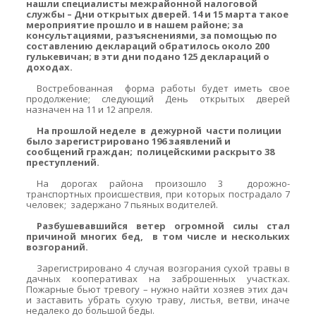
нашли специалисты межрайонной налоговой
службы – Дни открытых дверей. 14 и 15 марта такое
мероприятие прошло и в нашем районе; за
консультациями, разъяснениями, за помощью по
составлению деклараций обратилось около 200
гулькевичан; в эти дни подано 125 деклараций о
доходах.
Востребованная форма работы будет иметь свое
продолжение; следующий День открытых дверей
назначен на 11 и 12 апреля.
На прошлой неделе в дежурной части полиции
было зарегистрировано 196 заявлений и
сообщений граждан; полицейскими раскрыто 38
преступлений.
На дорогах района произошло 3 дорожно-
транспортных происшествия, при которых пострадало 7
человек; задержано 7 пьяных водителей.
Разбушевавшийся ветер огромной силы стал
причиной многих бед, в том числе и нескольких
возгораний.
Зарегистрировано 4 случая возгорания сухой травы в
дачных кооперативах на заброшенных участках.
Пожарные бьют тревогу – нужно найти хозяев этих дач
и заставить убрать сухую траву, листья, ветви, иначе
недалеко до большой беды.