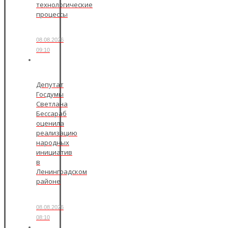
технологические
процессы
08.08.2026
09:10
Депутат
Госдумы
Светлана
Бессараб
оценила
реализацию
народных
инициатив
в
Ленинградском
районе
08.08.2026
08:10