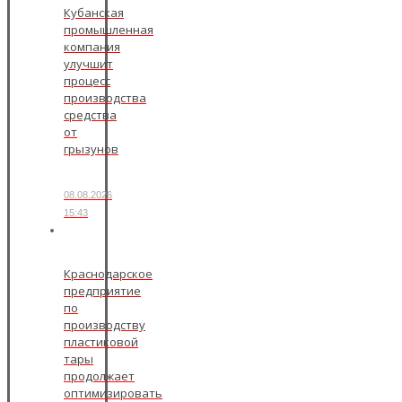
Кубанская
промышленная
компания
улучшит
процесс
производства
средства
от
грызунов
08.08.2026
15:43
Краснодарское
предприятие
по
производству
пластиковой
тары
продолжает
оптимизировать