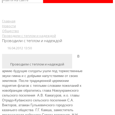
Главная
Новости
Общество
Проводили с теплом и надеждой
Проводили с теплом и надеждой
16.04.2012 13:50
В
Проводили с теплом и надеждой
армию будущие солдаты ушли под торжественные
звуки гимна и с добрыми напутствиями от своих
земляков. После традиционной церемонии
поднятия флагов с теплыми словами пожеланий к
новобранцам обратились глава Новоукраинского
сельского поселения А.В. Камагуров, и.о. главы
Отрадо-Кубанского сельского поселения С.А.
Викторов, атаман Гулькевичского городского
казачьего общества Г.Г. Камша, заместитель
председателя районного Совета ветеранов Н.Н.