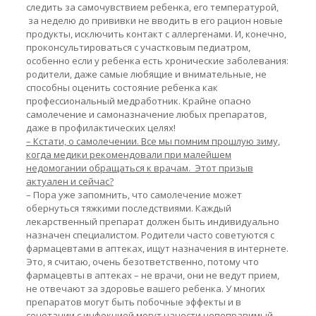
следить за самочувствием ребенка, его температурой,
за неделю до прививки не вводить в его рацион новые
продукты, исключить контакт с аллергенами. И, конечно,
проконсультироваться с участковым педиатром,
особенно если у ребенка есть хронические заболевания:
родители, даже самые любящие и внимательные, не
способны оценить состояние ребенка как
профессиональный медработник. Крайне опасно
самолечение и самоназначение любых препаратов,
даже в профилактических целях!
– Кстати, о самолечении. Все мы помним прошлую зиму,
когда медики рекомендовали при малейшем
недомогании обращаться к врачам. Этот призыв
актуален и сейчас?
– Пора уже запомнить, что самолечение может
обернуться тяжкими последствиями. Каждый
лекарственный препарат должен быть индивидуально
назначен специалистом. Родители часто советуются с
фармацевтами в аптеках, ищут назначения в интернете.
Это, я считаю, очень безответственно, потому что
фармацевты в аптеках – не врачи, они не ведут прием,
не отвечают за здоровье вашего ребенка. У многих
препаратов могут быть побочные эффекты и в
сочетании с инфекцией могут нанести непоправимый