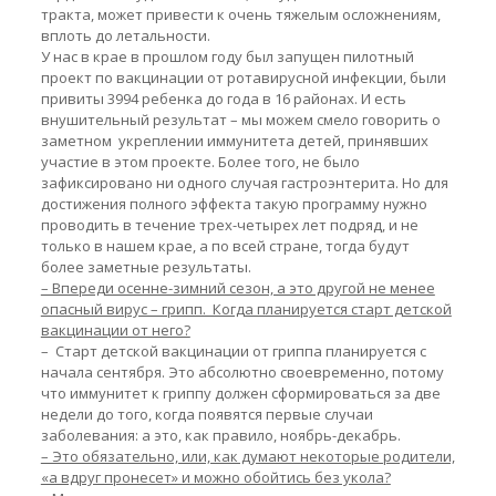
тракта, может привести к очень тяжелым осложнениям,
вплоть до летальности.
У нас в крае в прошлом году был запущен пилотный
проект по вакцинации от ротавирусной инфекции, были
привиты 3994 ребенка до года в 16 районах. И есть
внушительный результат – мы можем смело говорить о
заметном укреплении иммунитета детей, принявших
участие в этом проекте. Более того, не было
зафиксировано ни одного случая гастроэнтерита. Но для
достижения полного эффекта такую программу нужно
проводить в течение трех-четырех лет подряд, и не
только в нашем крае, а по всей стране, тогда будут
более заметные результаты.
– Впереди осенне-зимний сезон, а это другой не менее
опасный вирус – грипп. Когда планируется старт детской
вакцинации от него?
– Старт детской вакцинации от гриппа планируется с
начала сентября. Это абсолютно своевременно, потому
что иммунитет к гриппу должен сформироваться за две
недели до того, когда появятся первые случаи
заболевания: а это, как правило, ноябрь-декабрь.
– Это обязательно, или, как думают некоторые родители,
«а вдруг пронесет» и можно обойтись без укола?