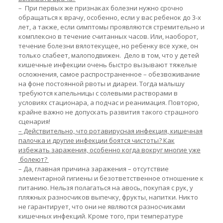
– При первых же признаках болезни нужно срочно
обращаться к врачу, особенно, если у вас ребенок до 3-х
лет, а также, если симптомы проявляются стремительно и
комплексно в течение считанных часов. Или, наоборот,
течение болезни вялотекущее, но ребенку все хуже, он
только слабеет, малоподвижен. Дело в том, что у детей
кишечные инфекции очень быстро вызывают тяжелые
осложнения, самое распространенное – обезвоживание
на фоне постоянной рвоты и диареи. Тогда малышу
требуются капельницы с солевыми растворами в
условиях стационара, а подчас и реанимация. Повторю,
крайне важно не допускать развития такого страшного
сценария!
– Действительно, что ротавирусная инфекция, кишечная
палочка и другие инфекции боятся чистоты? Как
избежать заражения, особенно когда вокруг многие уже
болеют?
– Да, главная причина заражения – отсутствие
элементарной гигиены и безответственное отношение к
питанию. Нельзя полагаться на авось, покупая с рук, у
пляжных разносчиков выпечку, фрукты, напитки. Никто
не гарантирует, что они не являются разносчиками
кишечных инфекций. Кроме того, при температуре