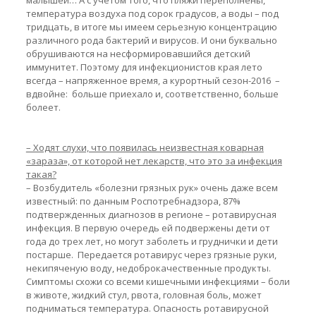
малышей… А с учетом того, что пляжи переполнены,
температура воздуха под сорок градусов, а воды – под
тридцать, в итоге мы имеем серьезную концентрацию
различного рода бактерий и вирусов. И они буквально
обрушиваются на несформировавшийся детский
иммунитет. Поэтому для инфекционистов края лето
всегда – напряженное время, а курортный сезон-2016 –
вдвойне: больше приехало и, соответственно, больше
болеет.
– Ходят слухи, что появилась неизвестная коварная
«зараза», от которой нет лекарств, что это за инфекция
такая?
– Возбудитель «болезни грязных рук» очень даже всем
известный: по данным Роспотребнадзора, 87%
подтвержденных диагнозов в регионе – ротавирусная
инфекция. В первую очередь ей подвержены дети от
года до трех лет, но могут заболеть и груднички и дети
постарше. Передается ротавирус через грязные руки,
некипяченую воду, недоброкачественные продукты.
Симптомы схожи со всеми кишечными инфекциями – боли
в животе, жидкий стул, рвота, головная боль, может
подниматься температура. Опасность ротавирусной