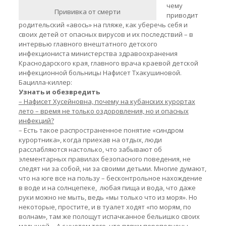
чему
Прививка от смерти
приводит
родительский «авось» на пляже, как уберечь себя и
своих детей от опасных вирусов и их последствий – в
интервью главного внештатного детского
инфекциониста министерства здравоохранения
Краснодарского края, главного врача краевой детской
инфекционной больницы Нафисет Тхакушиновой.
Бацилла-киллер:
Узнать
и обезвредить
– Нафисет Хусейновна, почему на кубанских курортах
лето – время не только оздоровления, но и опасных
инфекций?
– Есть такое распространенное понятие «синдром
курортника», когда приехав на отдых, люди
расслабляются настолько, что забывают об
элементарных правилах безопасного поведения, не
следят ни за собой, ни за своими детьми. Многие думают,
что на юге все на пользу – бесконтрольное нахождение
в воде и на солнцепеке, любая пища и вода, что даже
руки можно не мыть, ведь «мы только что из моря». Но
некоторые, простите, и в туалет ходят «по морям, по
волнам», там же полощут испачканное бельишко своих