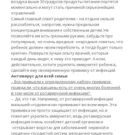
воздуха выше 30 градусов продукты питания портятся
моментально и могут стать причиной серьезнейших
отравлений.
Самый главный совет родителям – на отдыхе нельзя
расслабляться, напротив, нужна предельная
концентрация внимания к собственным детям. Не
позволяйте им есть грязными руками, забудьте про
популярные, но очень вредные «народные советы», что
ребенок должен «всем переболеть и тогда будет только
крепче». Поверьте лучше опыту врачей, которые
каждый день видят, к чему это приводит. А если,
действительно, хотите укрепить иммунитет ребенка,
сделайте ему своевременную прививку от инфекций.
Антивирус для всей семьи
– Все привыкли к определенному набору прививок,
правда ли, что вакцины есть от очень многих болезней,
в том числе от ротавирусной инфекции?
– Да, это так. Например, от ротавирусной инфекции
малышей-«годовичков» прививают во всем мире. Эта
прививка не просто защищает от инфекции, но и
помогает укрепить иммунитет, ведь ротавирусная
инфекция очень ослабляет детский организм и
«открывает ворота» для заболеваний нервной и
сердечно-сосудистой систем, желудочно-кишечного