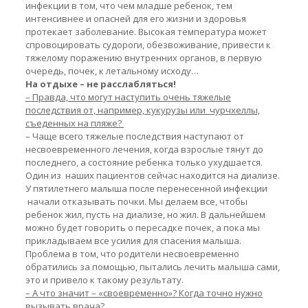
инфекции в том, что чем младше ребенок, тем
интенсивнее и опасней для его жизни и здоровья
протекает заболевание. Высокая температура может
спровоцировать судороги, обезвоживание, привести к
тяжелому поражению внутренних органов, в первую
очередь, почек, к летальному исходу…
На отдыхе –
не расслабляться!
– Правда, что могут наступить очень тяжелые
последствия от, например, кукурузы или чурчхеллы,
съеденных на пляже?
– Чаще всего тяжелые последствия наступают от
несвоевременного лечения, когда взрослые тянут до
последнего, а состояние ребенка только ухудшается.
Один из наших пациентов сейчас находится на диализе.
У пятилетнего малыша после перенесенной инфекции
начали отказывать почки. Мы делаем все, чтобы
ребенок жил, пусть на диализе, но жил. В дальнейшем
можно будет говорить о пересадке почек, а пока мы
прикладываем все усилия для спасения малыша.
Проблема в том, что родители несвоевременно
обратились за помощью, пытались лечить малыша сами,
это и привело к такому результату.
– А что значит – «своевременно»? Когда точно нужно
вызывать врача?