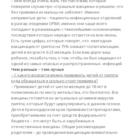
– Мне всегда очень жаль тех пап и мам, которые
поверили слухам про «страшные вакцины» и решили, что
без прививки их малыш не заболеет. Именно
непривитые дети – пациенты инфекционных отделений
в разгар эпидемии ОРВИ, именно они чаще всего
попадают в реанимацию с тяжелейшими осложнениями,
последствия которых нередко остаются на всю жизнь.
Есть сухие цифры, которые говорят, что ежегодная
вакцинация от гриппа на 75% снижает госпитализацию
детей в возрасте 6-23 месяцев. Если вам дорог ваш
ребенок, позаботьтесь о том, чтобы он был защищен от
одной из самых опасных и распространенных инфекций.
Чем раньше – тем лучше
– С какого возраста можно прививать детей от гриппа,
куда обращаться и сколько стоит прививка?
– Прививают детей от шести месяцев до 18 лет в
поликлиниках по месту жительства, это бесплатно. Все
вакцины готовятся из актуальных штаммов вирусов
гриппа, которые будут циркулировать в данном сезоне.
Дети в Краснодарском крае прививаются препаратами,
приобретаемыми за счет средств федерального
бюджета – это могут быть и зарубежные и
отечественные вакцины. Общие рекомендации
родителям – до проведения вакцинации внимательно