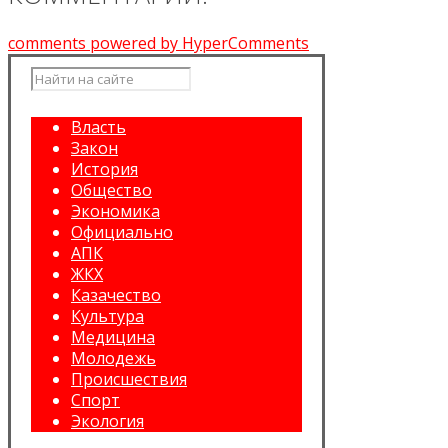
comments powered by HyperComments
Власть
Закон
История
Общество
Экономика
Официально
АПК
ЖКХ
Казачество
Культура
Медицина
Молодежь
Происшествия
Спорт
Экология