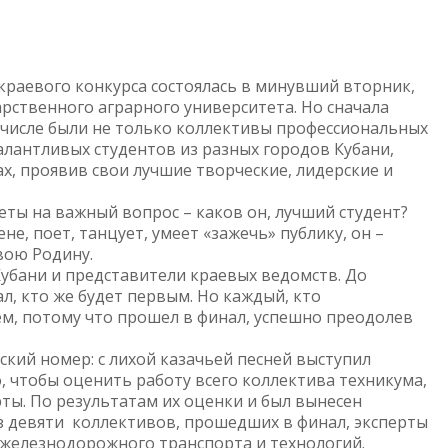
раевого конкурса состоялась в минувший вторник,
арственного аграрного университета. Но сначала
х числе были не только коллективы профессиональных
алантливых студентов из разных городов Кубани,
х, проявив свои лучшие творческие, лидерские и
еты на важный вопрос – каков он, лучший студент?
не, поет, танцует, умеет «зажечь» публику, он –
вою Родину.
бани и представители краевых ведомств. До
л, кто же будет первым. Но каждый, кто
ем, потому что прошел в финал, успешно преодолев
ский номер: с лихой казачьей песней выступил
, чтобы оценить работу всего коллектива техникума,
ты. По результатам их оценки и был вынесен
з девяти коллективов, прошедших в финал, эксперты
 железнодорожного транспорта и технологий.