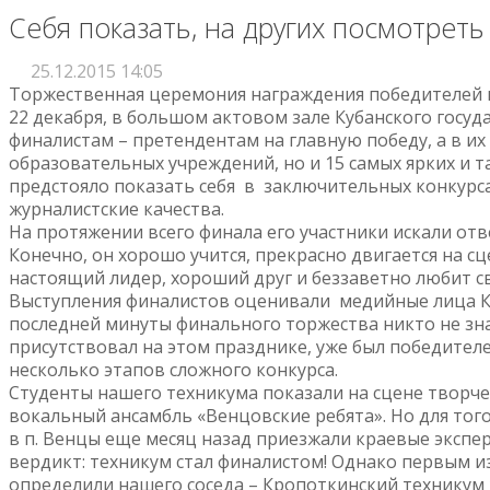
Себя показать, на других посмотреть
25.12.2015 14:05
Торжественная церемония награждения победителей к
22 декабря, в большом актовом зале Кубанского госуд
финалистам – претендентам на главную победу, а в и
образовательных учреждений, но и 15 самых ярких и т
предстояло показать себя в заключительных конкурса
журналистские качества.
На протяжении всего финала его участники искали отв
Конечно, он хорошо учится, прекрасно двигается на сце
настоящий лидер, хороший друг и беззаветно любит с
Выступления финалистов оценивали медийные лица Ку
последней минуты финального торжества никто не зна
присутствовал на этом празднике, уже был победител
несколько этапов сложного конкурса.
Студенты нашего техникума показали на сцене творче
вокальный ансамбль «Венцовские ребята». Но для того
в п. Венцы еще месяц назад приезжали краевые экспер
вердикт: техникум стал финалистом! Однако первым и
определили нашего соседа – Кропоткинский техникум