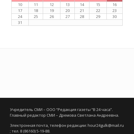
10
11
12
13
14
15
16
17
18
19
20
21
22
23
24
25
26
27
28
29
30
31
Учредитель СМИ – ООО “Редакция газеты “В 24 часа”.
Главный редактор СМИ – Дремова Светлана Андреевна.
Электронная почта, телефон редакции: hour24gulk@mail.ru
; тел. 8 (86160) 5-19-88.