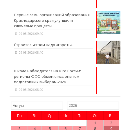
Первые семь организаций образования
Краснодарского края улучшили
ключевые процессы
09.08.2026 09:10
Строительством надо «гореть»
09.08.2026 08:10
Школа наблюдателя на Юге России:
регионы ЮФО обменялись опытом
подготовки к выборам-2026
09.08.2026 08:00
Пн
Вт
Ср
Чт
Пт
Сб
Вс
1
2
3
4
5
6
7
8
9