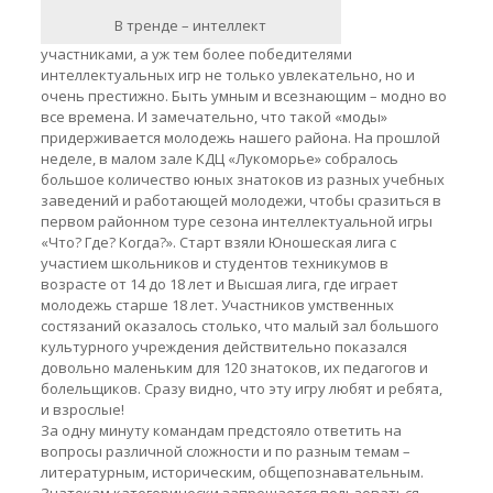
В тренде – интеллект
участниками, а уж тем более победителями
интеллектуальных игр не только увлекательно, но и
очень престижно. Быть умным и всезнающим – модно во
все времена. И замечательно, что такой «моды»
придерживается молодежь нашего района. На прошлой
неделе, в малом зале КДЦ «Лукоморье» собралось
большое количество юных знатоков из разных учебных
заведений и работающей молодежи, чтобы сразиться в
первом районном туре сезона интеллектуальной игры
«Что? Где? Когда?». Старт взяли Юношеская лига с
участием школьников и студентов техникумов в
возрасте от 14 до 18 лет и Высшая лига, где играет
молодежь старше 18 лет. Участников умственных
состязаний оказалось столько, что малый зал большого
культурного учреждения действительно показался
довольно маленьким для 120 знатоков, их педагогов и
болельщиков. Сразу видно, что эту игру любят и ребята,
и взрослые!
За одну минуту командам предстояло ответить на
вопросы различной сложности и по разным темам –
литературным, историческим, общепознавательным.