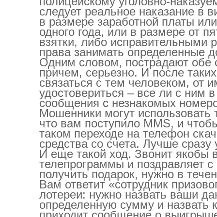
полицейскому уголовно-наказуем
следует реальное наказание в в
в размере заработной платы или
одного года, или в размере от 
взятки, либо исправительными р
права занимать определенные до
Одним словом, пострадают обе ст
причем, серьезно. И после таки
связаться с тем человеком, от и
удостовериться – все ли с ним в
сообщения с незнакомых номеров
Мошенники могут использовать 
что вам поступило ММS, и чтобы
таком переходе на телефон ска
средства со счета. Лучше сразу
И еще такой ход. Звонит якобы
телепрограммы и поздравляет с
получить подарок, нужно в тече
Вам ответит «сотрудник призово
лотереи: нужно назвать ваши да
определенную сумму и назвать к
приходит сообщение о выигрыше 