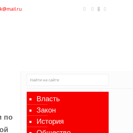
k@mail.ru
Власть
Закон
и по
История
вой
Общество