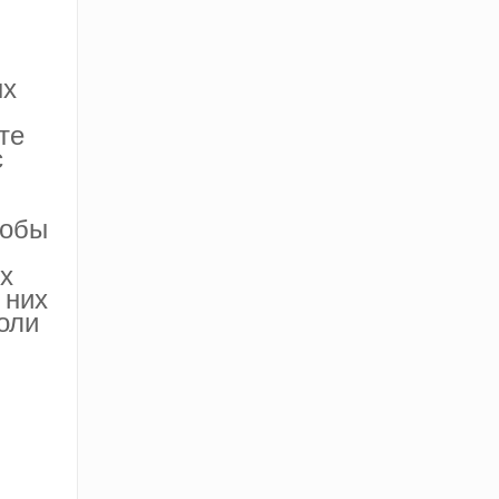
ых
те
с
кобы
х
 них
оли