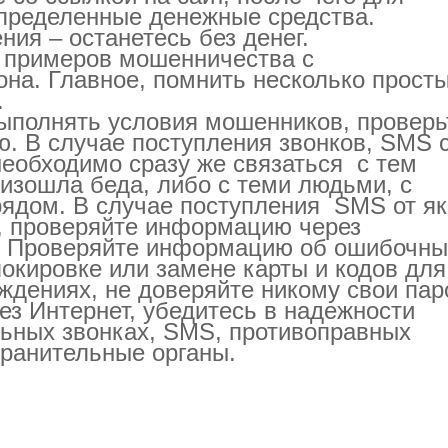
определенные денежные средства.
ния – останетесь без денег.
 примеров мошенничества с
на. Главное, помнить несколько прост
.
выполнять условия мошенников, проверь
. В случае поступления звонков, SМS 
необходимо сразу же связаться с тем
изошла беда, либо с теми людьми, с
рядом. В случае поступления SМS от я
и, проверяйте информацию через
. Проверяйте информацию об ошибочны
окировке или замене карты и кодов для
ждениях, не доверяйте никому свои пар
рез Интернет, убедитесь в надежности
льных звонках, SМS, противоправных
ранительные органы.