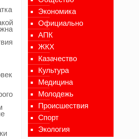
атка
Экономика
акой
Официально
лжна
АПК
твия
ЖКХ
Казачество
Культура
овек
Медицина
Молодежь
рого
Происшествия
м
не
Спорт
Экология
ки