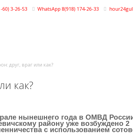
-60) 3-26-53
WhatsApp 8(918) 174-26-33
hour24gul
он: друг, враг или как?
ли как?
рале нынешнего года в ОМВД Росси
евичскому району уже возбуждено 2
енничества с использованием сото