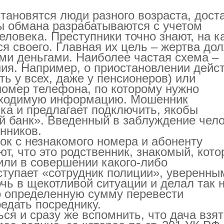
ановятся люди разного возраста, дост
ы обмана разрабатываются с учетом
еловека. Преступники точно знают, на к
ся своего. Главная их цель – жертва до
ми деньгами. Наиболее частая схема –
я. Например, о приостановлении дейс
ть у всех, даже у пенсионеров) или
номер телефона, по которому нужно
обходимую информацию. Мошенник
ка и предлагает подключить, якобы
 банк». Введенный в заблуждение чел
нников.
нок с незнакомого номера и абоненту
, что это родственник, знакомый, кото
или в совершении какого-либо
ступает «сотрудник полиции», уверенны
чь в щекотливой ситуации и делал так 
о определенную сумму перевести
едать посреднику.
ься и сразу же вспомнить, что дача взят