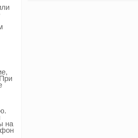
или
о
м
е,
 При
е
ю.
я
ы на
ефон