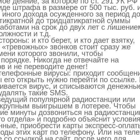
ое деяние, за которое по ст. 291 УК РФ
иде штрафа в размере от 500 тыс. руб. 
 иного дохода осужденного за период д
пятикратной до тридцатикратной суммы
аботами на срок до двух лет с лишение
лжности и т.д.
ороны: и кто берет, и кто дает взятку,
х «тревожных» звонков стоит сразу же
мени которого звонили, чтобы
 порядке. Никогда не отвечайте на
 и не переводите денег!
телефонные вирусы: приходит сообщени
 его открыть нужно перейти по ссылке.
чивается вирус, и списываются денежны
 удалять такие SМS.
 ведущий популярной радиостанции или
 крупным выигрышем в лотерее. Чтобы
ние минуты дозвониться на радиостанци
го отдела» и подробно объяснит услови
нные, приобрести карты экспресс-оплат
оды этих карт по телефону. Или на тел
со ссылкой на сайт, после чего для