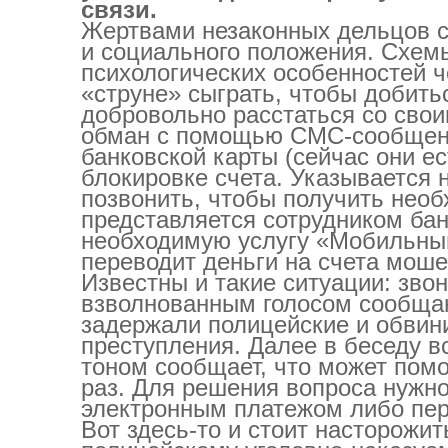
связи.
Жертвами незаконных дельцов ст
и социального положения. Схем
психологических особенностей ч
«струне» сыграть, чтобы добить
добровольно расстаться со свои
обман с помощью СМС-сообщени
банковской карты (сейчас они ес
блокировке счета. Указывается 
позвонить, чтобы получить не
представляется сотрудником бан
необходимую услугу «Мобильный
переводит деньги на счета моше
Известны и такие ситуации: зво
взволнованным голосом сообщают
задержали полицейские и обвин
преступления. Далее в беседу в
тоном сообщает, что может помо
раз. Для решения вопроса нужн
электронным платежом либо пер
Вот здесь-то и стоит насторожит