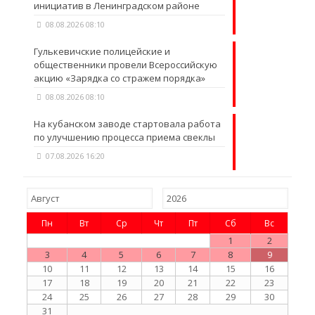
инициатив в Ленинградском районе
08.08.2026 08:10
Гулькевичские полицейские и
общественники провели Всероссийскую
акцию «Зарядка со стражем порядка»
08.08.2026 08:10
На кубанском заводе стартовала работа
по улучшению процесса приема свеклы
07.08.2026 16:20
Пн
Вт
Ср
Чт
Пт
Сб
Вс
1
2
3
4
5
6
7
8
9
10
11
12
13
14
15
16
17
18
19
20
21
22
23
24
25
26
27
28
29
30
31