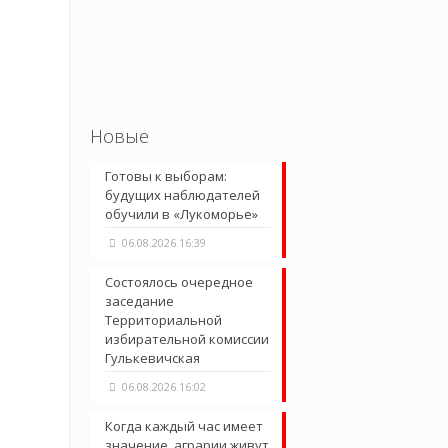
Новые
Готовы к выборам:
будущих наблюдателей
обучили в «Лукоморье»
06.08.2026 16:39
Состоялось очередное
заседание
Территориальной
избирательной комиссии
Гулькевичская
06.08.2026 16:02
Когда каждый час имеет
значение, аграрии живут