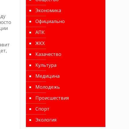
Экономика
оду
Официально
носто
ации
АПК
ЖКХ
авит
ет,
Казачество
Культура
Медицина
Молодежь
Происшествия
Спорт
Экология