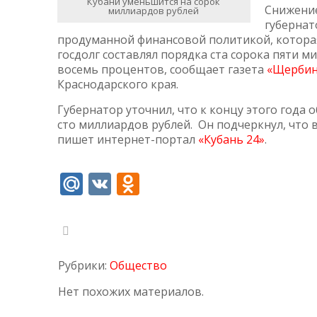
Кубани уменьшится на сорок
Снижение
миллиардов рублей
губернат
продуманной финансовой политикой, которая 
госдолг составлял порядка ста сорока пяти 
восемь процентов, сообщает газета
«Щербин
Краснодарского края.
Губернатор уточнил, что к концу этого года 
сто миллиардов рублей. Он подчеркнул, что 
пишет интернет-портал
«Кубань 24»
.
Mail.Ru
VK
Odnoklassniki
Рубрики:
Общество
Нет похожих материалов.