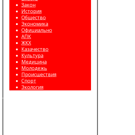
Закон
История
Общество
Экономика
Официально
АПК
ЖКХ
Казачество
Культура
Медицина
Молодежь
Происшествия
Спорт
Экология