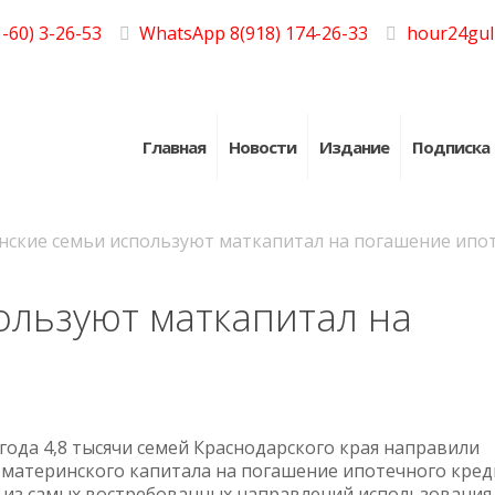
-60) 3-26-53
WhatsApp 8(918) 174-26-33
hour24gul
Главная
Новости
Издание
Подписка
нские семьи используют маткапитал на погашение ипо
ользуют маткапитал на
 года 4,8 тысячи семей Краснодарского края направили
 материнского капитала на погашение ипотечного кред
 из самых востребованных направлений использования