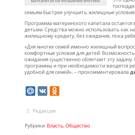
маткапитал на погашение ипотеки
господде
семьям быстрее улучшить жилищные условия 
Программа материнского капитала остаётся
детьми. Средства можно использовать как на
жилищному кредиту, без ожидания, пока ребё
«Для многих семей именно жилищный вопрос 
комфортные условия для детей. Возможность
ожидания существенно облегчает эту задачу.
программы и при необходимости вводятся ре
удобной для семей», – прокомментировала
д
Mail.Ru
VK
Odnoklassniki
Редакция
Рубрики:
Власть
,
Общество