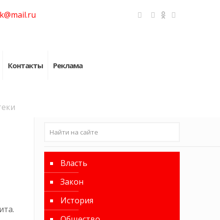
k@mail.ru
Контакты
Реклама
теки
Власть
Закон
История
ита.
Общество