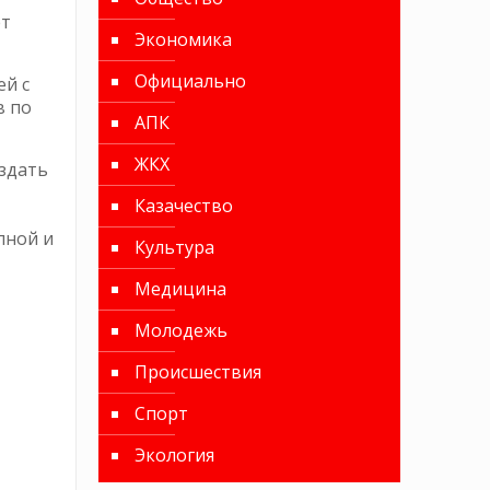
ет
Экономика
Официально
й с
в по
АПК
ЖКХ
здать
Казачество
пной и
Культура
Медицина
Молодежь
Происшествия
Спорт
Экология